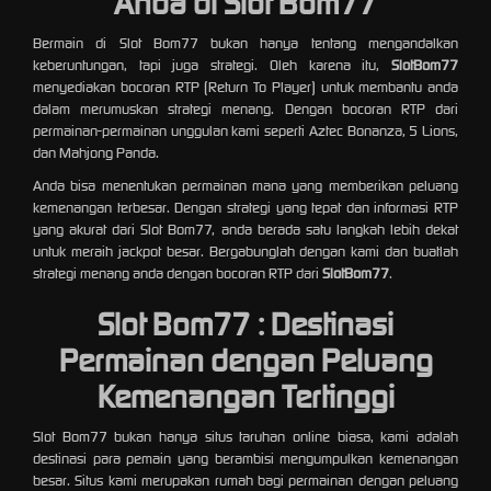
Anda di Slot Bom77
Bermain di Slot Bom77 bukan hanya tentang mengandalkan
keberuntungan, tapi juga strategi. Oleh karena itu,
SlotBom77
menyediakan bocoran RTP (Return To Player) untuk membantu anda
dalam merumuskan strategi menang. Dengan bocoran RTP dari
permainan-permainan unggulan kami seperti Aztec Bonanza, 5 Lions,
dan Mahjong Panda.
Anda bisa menentukan permainan mana yang memberikan peluang
kemenangan terbesar. Dengan strategi yang tepat dan informasi RTP
yang akurat dari Slot Bom77, anda berada satu langkah lebih dekat
untuk meraih jackpot besar. Bergabunglah dengan kami dan buatlah
strategi menang anda dengan bocoran RTP dari
SlotBom77
.
Slot Bom77 : Destinasi
Permainan dengan Peluang
Kemenangan Tertinggi
Slot Bom77 bukan hanya situs taruhan online biasa, kami adalah
destinasi para pemain yang berambisi mengumpulkan kemenangan
besar. Situs kami merupakan rumah bagi permainan dengan peluang