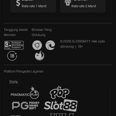
Rata-rata 1 Menit
Rata-rata 2 Menit
Tanggung Jawab
Browser Yang
Bermain
Didukung
©2026 SLOTBOM77. Hak cipta
dilindungi | 18+
Platform Penyedia Layanan
Slots