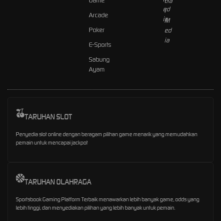
Game
Arcade
Poker
E-Sports
Sabung
Ayam
TARUHAN SLOT
Penyedia slot online dengan beragam pilihan game menarik yang memudahkan
pemain untuk mencapai jackpot
TARUHAN OLAHRAGA
Sportsbook Gaming Platform Terbaik menawarkan lebih banyak game, odds yang
lebih tinggi, dan menyediakan pilihan yang lebih banyak untuk pemain.