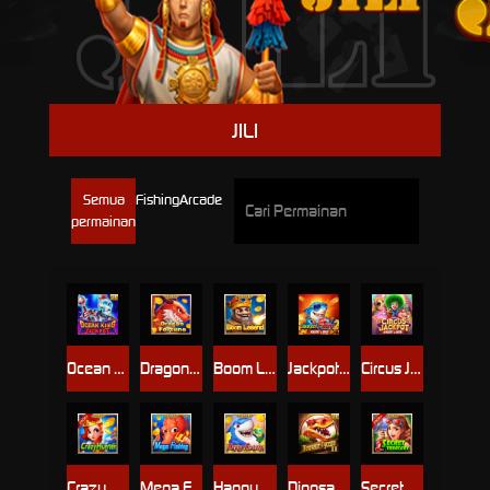
JILI
Semua
Fishing
Arcade
permainan
Ocean King Jackpot
Dragon Fortune
Boom Legend
Jackpot Fishing 2
Circus Jackpot
Crazy Hunter
Mega Fishing
Happy Fishing
Dinosaur Tycoon II
Secret Treasure