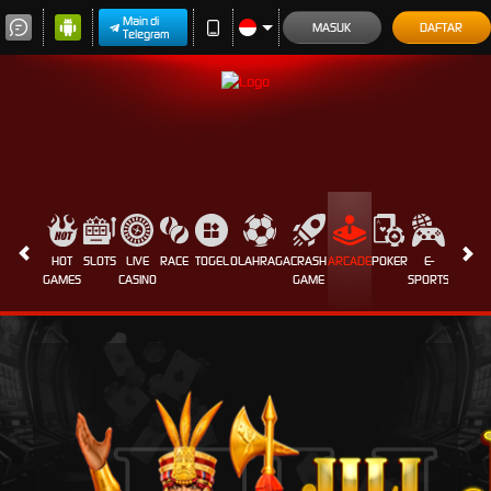
Main di
MASUK
DAFTAR
Telegram
HOT
SLOTS
LIVE
RACE
TOGEL
OLAHRAGA
CRASH
ARCADE
POKER
E-
SABUN
GAMES
CASINO
GAME
SPORTS
AYAM