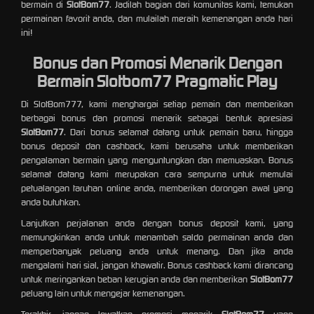
bermain di
SlotBom77
. Jadilah bagian dari komunitas kami, temukan
permainan favorit anda, dan mulailah meraih kemenangan anda hari
ini!
Bonus dan Promosi Menarik Dengan
Bermain Slotbom77 Pragmatic Play
Di SlotBom777, kami menghargai setiap pemain dan memberikan
berbagai bonus dan promosi menarik sebagai bentuk apresiasi
SlotBom77
. Dari bonus selamat datang untuk pemain baru, hingga
bonus deposit dan cashback, kami berusaha untuk memberikan
pengalaman bermain yang menguntungkan dan memuaskan. Bonus
selamat datang kami merupakan cara sempurna untuk memulai
petualangan taruhan online anda, memberikan dorongan awal yang
anda butuhkan.
Lanjutkan perjalanan anda dengan bonus deposit kami, yang
memungkinkan anda untuk menambah saldo permainan anda dan
memperbanyak peluang anda untuk menang. Dan jika anda
mengalami hari sial, jangan khawatir. Bonus cashback kami dirancang
untuk meringankan beban kerugian anda dan memberikan
SlotBom77
peluang lain untuk mengejar kemenangan.