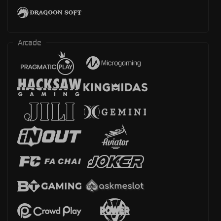
Arcade