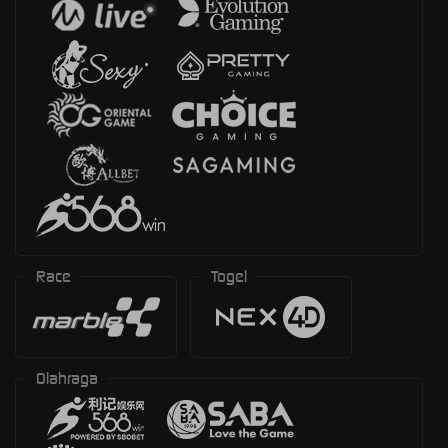
Race
Togel
Olahraga