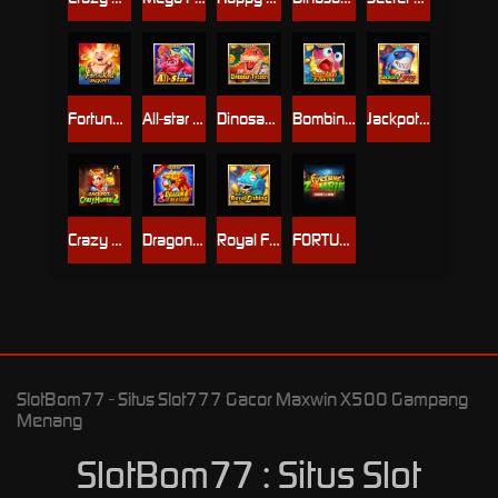
Fortune King Jackpot
All-star Fishing
Dinosaur Tycoon
Bombing Fishing
Jackpot Fishing
Crazy Hunter 2
Dragon Treasure
Royal Fishing
FORTUNE ZOMBIE
SlotBom77 - Situs Slot777 Gacor Maxwin X500 Gampang
Menang
SlotBom77 : Situs Slot