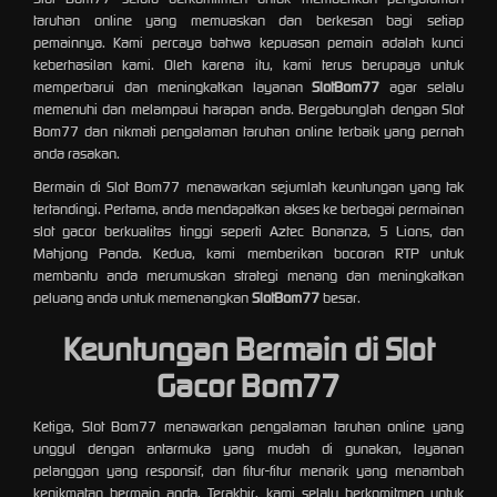
taruhan online yang memuaskan dan berkesan bagi setiap
pemainnya. Kami percaya bahwa kepuasan pemain adalah kunci
keberhasilan kami. Oleh karena itu, kami terus berupaya untuk
memperbarui dan meningkatkan layanan
SlotBom77
agar selalu
memenuhi dan melampaui harapan anda. Bergabunglah dengan Slot
Bom77 dan nikmati pengalaman taruhan online terbaik yang pernah
anda rasakan.
Bermain di Slot Bom77 menawarkan sejumlah keuntungan yang tak
tertandingi. Pertama, anda mendapatkan akses ke berbagai permainan
slot gacor berkualitas tinggi seperti Aztec Bonanza, 5 Lions, dan
Mahjong Panda. Kedua, kami memberikan bocoran RTP untuk
membantu anda merumuskan strategi menang dan meningkatkan
peluang anda untuk memenangkan
SlotBom77
besar.
Keuntungan Bermain di Slot
Gacor Bom77
Ketiga, Slot Bom77 menawarkan pengalaman taruhan online yang
unggul dengan antarmuka yang mudah di gunakan, layanan
pelanggan yang responsif, dan fitur-fitur menarik yang menambah
kenikmatan bermain anda. Terakhir, kami selalu berkomitmen untuk