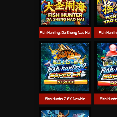
Fish Hunting: Da Sheng Nao Hai
Fish Huntin
Fish Hunter 2 EX-Newbie
Fish Hunte