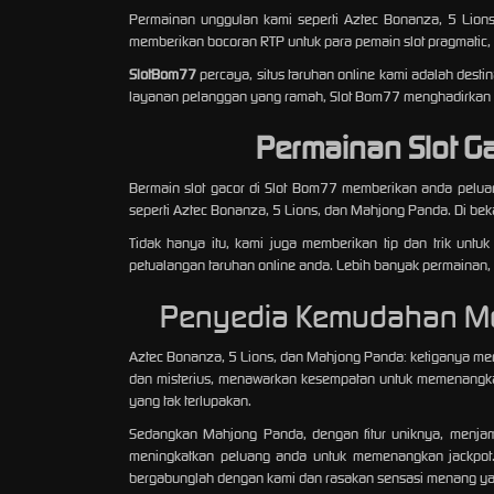
Permainan unggulan kami seperti Aztec Bonanza, 5 Lion
memberikan bocoran RTP untuk para pemain slot pragmatic
SlotBom77
percaya, situs taruhan online kami adalah dest
layanan pelanggan yang ramah, Slot Bom77 menghadirkan pe
Permainan Slot G
Bermain slot gacor di Slot Bom77 memberikan anda pelu
seperti Aztec Bonanza, 5 Lions, dan Mahjong Panda. Di be
Tidak hanya itu, kami juga memberikan tip dan trik un
petualangan taruhan online anda. Lebih banyak permainan,
Penyedia Kemudahan M
Aztec Bonanza, 5 Lions, dan Mahjong Panda: ketiganya mer
dan misterius, menawarkan kesempatan untuk memenangka
yang tak terlupakan.
Sedangkan Mahjong Panda, dengan fitur uniknya, menja
meningkatkan peluang anda untuk memenangkan jackpo
bergabunglah dengan kami dan rasakan sensasi menang yan