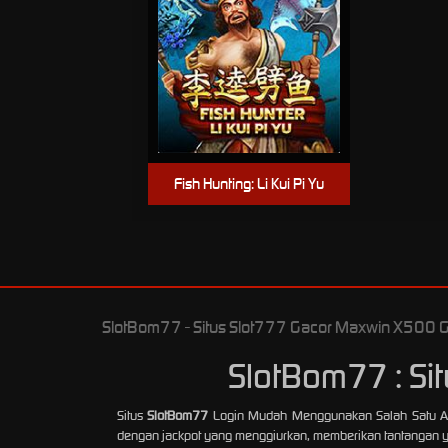
Fish Hunting: Li Kui Pi Yu
SlotBom77 - Situs Slot777 Gacor Maxwin X50
SlotBom77 : S
Situs
SlotBom77
Login Mudah Menggunakan Salah Satu Aks
dengan jackpot yang menggiurkan, memberikan tantangan 