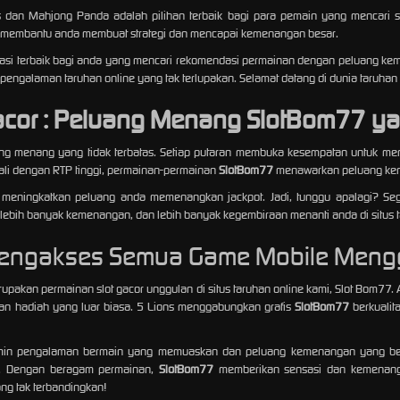
s dan Mahjong Panda adalah pilihan terbaik bagi para pemain yang mencari 
, membantu anda membuat strategi dan mencapai kemenangan besar.
inasi terbaik bagi anda yang mencari rekomendasi permainan dengan peluang ke
ngalaman taruhan online yang tak terlupakan. Selamat datang di dunia taruhan
acor : Peluang Menang SlotBom77 ya
ang menang yang tidak terbatas. Setiap putaran membuka kesempatan untuk m
kali dengan RTP tinggi, permainan-permainan
SlotBom77
menawarkan peluang kem
tuk meningkatkan peluang anda memenangkan jackpot. Jadi, tunggu apalagi? S
 lebih banyak kemenangan, dan lebih banyak kegembiraan menanti anda di situs 
engakses Semua Game Mobile Men
upakan permainan slot gacor unggulan di situs taruhan online kami, Slot Bom
n hadiah yang luar biasa. 5 Lions menggabungkan grafis
SlotBom77
berkuali
min pengalaman bermain yang memuaskan dan peluang kemenangan yang besar
t. Dengan beragam permainan,
SlotBom77
memberikan sensasi dan kemenangan
g tak terbandingkan!