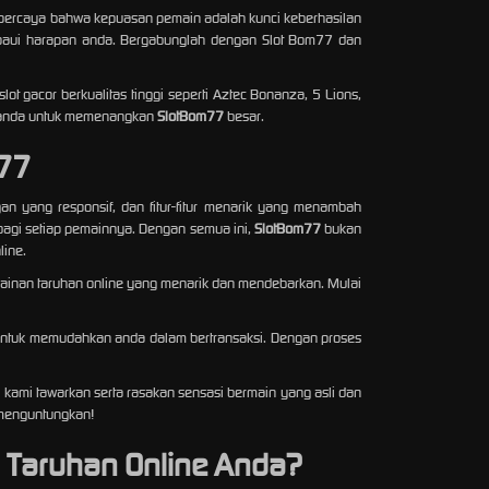
percaya bahwa kepuasan pemain adalah kunci keberhasilan
aui harapan anda. Bergabunglah dengan Slot Bom77 dan
 gacor berkualitas tinggi seperti Aztec Bonanza, 5 Lions,
g anda untuk memenangkan
SlotBom77
besar.
m77
 yang responsif, dan fitur-fitur menarik yang menambah
bagi setiap pemainnya. Dengan semua ini,
SlotBom77
bukan
line.
inan taruhan online yang menarik dan mendebarkan. Mulai
 untuk memudahkan anda dalam bertransaksi. Dengan proses
 kami tawarkan serta rasakan sensasi bermain yang asli dan
menguntungkan!
 Taruhan Online Anda?