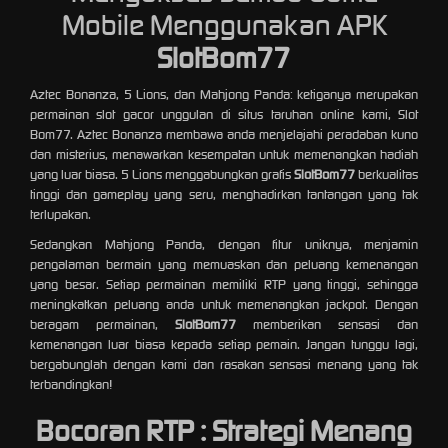
Mobile Menggunakan APK
SlotBom77
Aztec Bonanza, 5 Lions, dan Mahjong Panda: ketiganya merupakan
permainan slot gacor unggulan di situs taruhan online kami, Slot
Bom77. Aztec Bonanza membawa anda menjelajahi peradaban kuno
dan misterius, menawarkan kesempatan untuk memenangkan hadiah
yang luar biasa. 5 Lions menggabungkan grafis
SlotBom77
berkualitas
tinggi dan gameplay yang seru, menghadirkan tantangan yang tak
terlupakan.
Sedangkan Mahjong Panda, dengan fitur uniknya, menjamin
pengalaman bermain yang memuaskan dan peluang kemenangan
yang besar. Setiap permainan memiliki RTP yang tinggi, sehingga
meningkatkan peluang anda untuk memenangkan jackpot. Dengan
beragam permainan,
SlotBom77
memberikan sensasi dan
kemenangan luar biasa kepada setiap pemain. Jangan tunggu lagi,
bergabunglah dengan kami dan rasakan sensasi menang yang tak
terbandingkan!
Bocoran RTP : Strategi Menang