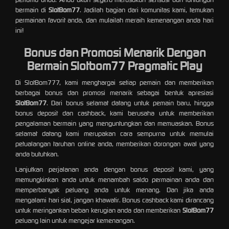
bermain di
SlotBom77
. Jadilah bagian dari komunitas kami, temukan
permainan favorit anda, dan mulailah meraih kemenangan anda hari
ini!
Bonus dan Promosi Menarik Dengan
Bermain Slotbom77 Pragmatic Play
Di SlotBom777, kami menghargai setiap pemain dan memberikan
berbagai bonus dan promosi menarik sebagai bentuk apresiasi
SlotBom77
. Dari bonus selamat datang untuk pemain baru, hingga
bonus deposit dan cashback, kami berusaha untuk memberikan
pengalaman bermain yang menguntungkan dan memuaskan. Bonus
selamat datang kami merupakan cara sempurna untuk memulai
petualangan taruhan online anda, memberikan dorongan awal yang
anda butuhkan.
Lanjutkan perjalanan anda dengan bonus deposit kami, yang
memungkinkan anda untuk menambah saldo permainan anda dan
memperbanyak peluang anda untuk menang. Dan jika anda
mengalami hari sial, jangan khawatir. Bonus cashback kami dirancang
untuk meringankan beban kerugian anda dan memberikan
SlotBom77
peluang lain untuk mengejar kemenangan.