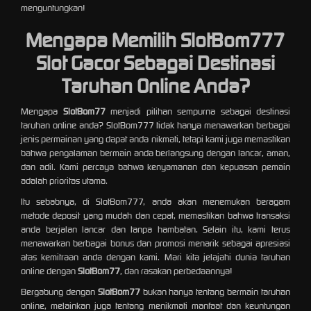
menguntungkan!
Mengapa Memilih SlotBom777
Slot Gacor Sebagai Destinasi
Taruhan Online Anda?
Mengapa
SlotBom77
menjadi pilihan sempurna sebagai destinasi
taruhan online anda? SlotBom777 tidak hanya menawarkan berbagai
jenis permainan yang dapat anda nikmati, tetapi kami juga memastikan
bahwa pengalaman bermain anda berlangsung dengan lancar, aman,
dan adil. Kami percaya bahwa kenyamanan dan kepuasan pemain
adalah prioritas utama.
Itu sebabnya, di SlotBom777, anda akan menemukan beragam
metode deposit yang mudah dan cepat, memastikan bahwa transaksi
anda berjalan lancar dan tanpa hambatan. Selain itu, kami terus
menawarkan berbagai bonus dan promosi menarik sebagai apresiasi
atas kemitraan anda dengan kami. Mari kita jelajahi dunia taruhan
online dengan
SlotBom77
, dan rasakan perbedaannya!
Bergabung dengan
SlotBom77
bukan hanya tentang bermain taruhan
online, melainkan juga tentang menikmati manfaat dan keuntungan