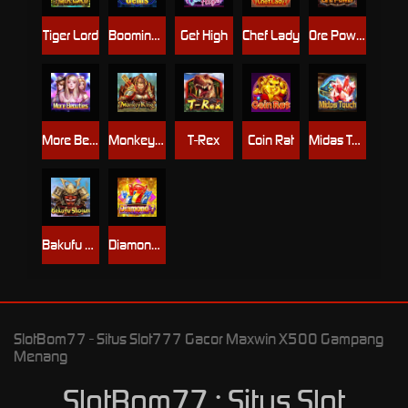
Tiger Lord
Booming Gems
Get High
Chef Lady
Ore Power
More Beauties
Monkey King
T-Rex
Coin Rat
Midas Touch
Bakufu Shogun
Diamond 7
SlotBom77 - Situs Slot777 Gacor Maxwin X500 Gampang
Menang
SlotBom77 : Situs Slot