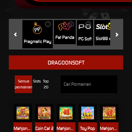
i
i
i
i
i
Facha
Fat Panda
Slot88 x PP
PG Soft
Pragmatic Play
DRAGOONSOFT
Semua
Slots
Top
permainan
20
Mahjong Win
Coin Cat 2
Mahjong Win 2
Toy Pop
Mahjong Win 3