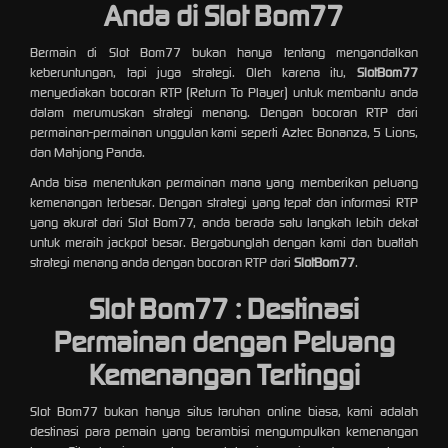
Anda di Slot Bom77
Bermain di Slot Bom77 bukan hanya tentang mengandalkan
keberuntungan, tapi juga strategi. Oleh karena itu,
SlotBom77
menyediakan bocoran RTP (Return To Player) untuk membantu anda
dalam merumuskan strategi menang. Dengan bocoran RTP dari
permainan-permainan unggulan kami seperti Aztec Bonanza, 5 Lions,
dan Mahjong Panda.
Anda bisa menentukan permainan mana yang memberikan peluang
kemenangan terbesar. Dengan strategi yang tepat dan informasi RTP
yang akurat dari Slot Bom77, anda berada satu langkah lebih dekat
untuk meraih jackpot besar. Bergabunglah dengan kami dan buatlah
strategi menang anda dengan bocoran RTP dari
SlotBom77
.
Slot Bom77 : Destinasi
Permainan dengan Peluang
Kemenangan Tertinggi
Slot Bom77 bukan hanya situs taruhan online biasa, kami adalah
destinasi para pemain yang berambisi mengumpulkan kemenangan