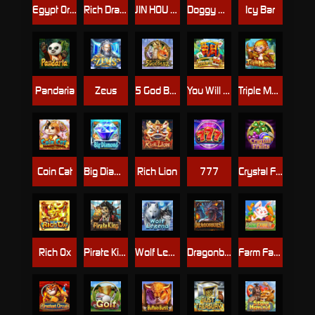
Egypt Oracle
Rich Dragon
JIN HOU YE
Doggy Wealth
Icy Bar
Pandaria
Zeus
5 God Beast
You Will Win
Triple Monkey
Coin Cat
Big Diamond
Rich Lion
777
Crystal Fruits
Rich Ox
Pirate King
Wolf Legend
Dragonburst
Farm Family