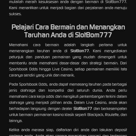
mulailah meraih kesuksesan anda dengan bermain di SlotBom777.
Kami menantikan untuk menjadi bagian dari perjalanan anda menuju
sukses.
Pelajari Cara Bermain dan Menangkan
Taruhan Anda di SlotBom777
Memahami cara bermain adalah langkah pertama untuk
memenangkan taruhan anda di
SlotBom77
. Kami menyediakan
petunjuk dan panduan permainan yang mudah dimengerti untuk
membantu anda memahami dasar-dasar dan strategi bermain. Dari
Sportsbook Odds hingga Live Casino, setiap permainan memiliki tata
caranya sendiri yang unik dan menarik.
Pada Sportsbook Odds, anda dapat memasang taruhan pada berbagai
jenis olahraga dan kompetisi dari seluruh dunia. Anda perlu
memahami cara kerja odds dan mengikuti perkembangan terkini dalam
olahraga yang menjadi pilihan anda. Dalam Live Casino, anda akan
berhadapan langsung dengan dealer
SlotBom77
dan berkesempatan
untuk bermain permainan kasino klasik seperti Blackjack, Roulette, dan
lainnya.
Ketika anda merasa siap, daftarkan diri anda dan lakukan deposit
pertama anda. Anda akan segera merasakan sensasi dan tantangan