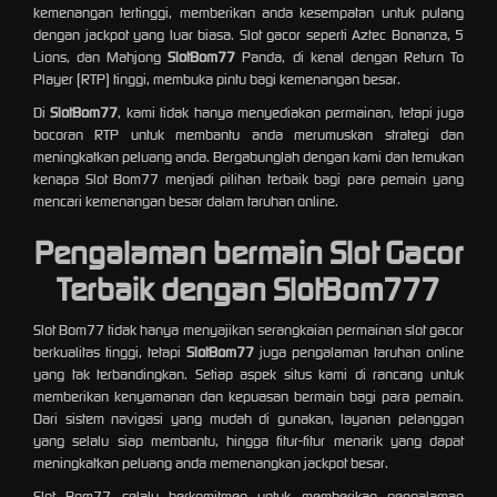
kemenangan tertinggi, memberikan anda kesempatan untuk pulang
dengan jackpot yang luar biasa. Slot gacor seperti Aztec Bonanza, 5
Lions, dan Mahjong
SlotBom77
Panda, di kenal dengan Return To
Player (RTP) tinggi, membuka pintu bagi kemenangan besar.
Di
SlotBom77
, kami tidak hanya menyediakan permainan, tetapi juga
bocoran RTP untuk membantu anda merumuskan strategi dan
meningkatkan peluang anda. Bergabunglah dengan kami dan temukan
kenapa Slot Bom77 menjadi pilihan terbaik bagi para pemain yang
mencari kemenangan besar dalam taruhan online.
Pengalaman bermain Slot Gacor
Terbaik dengan SlotBom777
Slot Bom77 tidak hanya menyajikan serangkaian permainan slot gacor
berkualitas tinggi, tetapi
SlotBom77
juga pengalaman taruhan online
yang tak terbandingkan. Setiap aspek situs kami di rancang untuk
memberikan kenyamanan dan kepuasan bermain bagi para pemain.
Dari sistem navigasi yang mudah di gunakan, layanan pelanggan
yang selalu siap membantu, hingga fitur-fitur menarik yang dapat
meningkatkan peluang anda memenangkan jackpot besar.
Slot Bom77 selalu berkomitmen untuk memberikan pengalaman