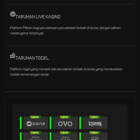
TARUHAN LIVE KASINO
Platform Pilihan bagi perusahaan-perusahaan terbaik di dunia, dengan pilihan
variasi game terbanyak
TARUHAN TOGEL
Platform togel yang menarik dari perusahan terbaik di dunia yang menawarkan
hadiah kemenangan besar