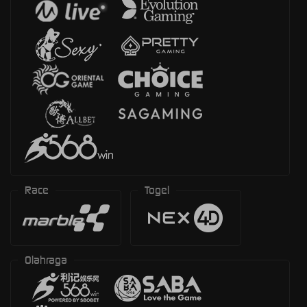
Race
Togel
Olahraga