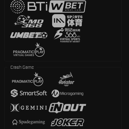
Crash Game