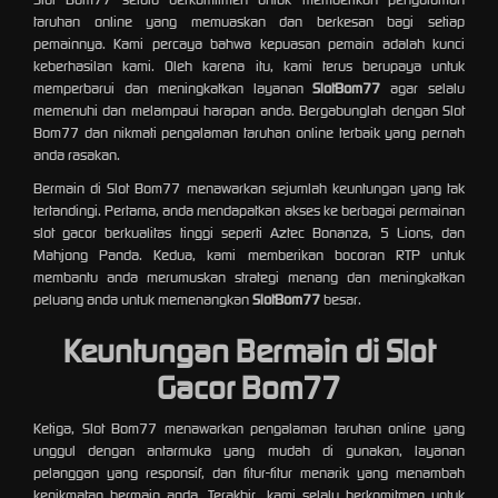
taruhan online yang memuaskan dan berkesan bagi setiap
pemainnya. Kami percaya bahwa kepuasan pemain adalah kunci
keberhasilan kami. Oleh karena itu, kami terus berupaya untuk
memperbarui dan meningkatkan layanan
SlotBom77
agar selalu
memenuhi dan melampaui harapan anda. Bergabunglah dengan Slot
Bom77 dan nikmati pengalaman taruhan online terbaik yang pernah
anda rasakan.
Bermain di Slot Bom77 menawarkan sejumlah keuntungan yang tak
tertandingi. Pertama, anda mendapatkan akses ke berbagai permainan
slot gacor berkualitas tinggi seperti Aztec Bonanza, 5 Lions, dan
Mahjong Panda. Kedua, kami memberikan bocoran RTP untuk
membantu anda merumuskan strategi menang dan meningkatkan
peluang anda untuk memenangkan
SlotBom77
besar.
Keuntungan Bermain di Slot
Gacor Bom77
Ketiga, Slot Bom77 menawarkan pengalaman taruhan online yang
unggul dengan antarmuka yang mudah di gunakan, layanan
pelanggan yang responsif, dan fitur-fitur menarik yang menambah
kenikmatan bermain anda. Terakhir, kami selalu berkomitmen untuk