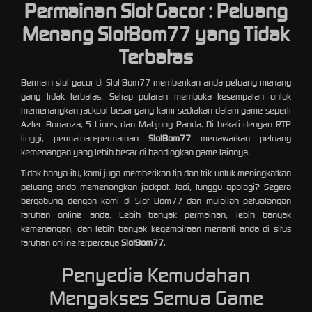
Permainan Slot Gacor : Peluang
Menang SlotBom77 yang Tidak
Terbatas
Bermain slot gacor di Slot Bom77 memberikan anda peluang menang
yang tidak terbatas. Setiap putaran membuka kesempatan untuk
memenangkan jackpot besar yang kami sediakan dalam game seperti
Aztec Bonanza, 5 Lions, dan Mahjong Panda. Di bekali dengan RTP
tinggi, permainan-permainan
SlotBom77
menawarkan peluang
kemenangan yang lebih besar di bandingkan game lainnya.
Tidak hanya itu, kami juga memberikan tip dan trik untuk meningkatkan
peluang anda memenangkan jackpot. Jadi, tunggu apalagi? Segera
bergabung dengan kami di Slot Bom77 dan mulailah petualangan
taruhan online anda. Lebih banyak permainan, lebih banyak
kemenangan, dan lebih banyak kegembiraan menanti anda di situs
taruhan online terpercaya
SlotBom77
.
Penyedia Kemudahan
Mengakses Semua Game