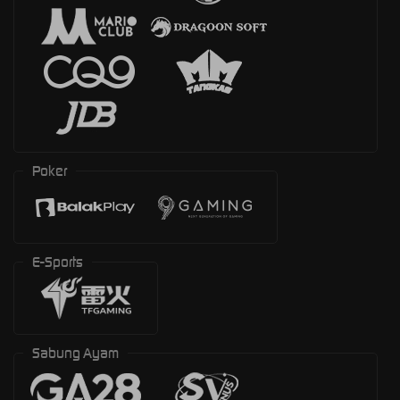
Poker
E-Sports
Sabung Ayam