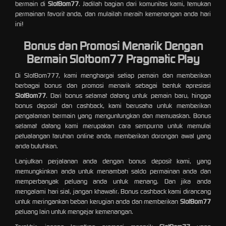
bermain di
SlotBom77
. Jadilah bagian dari komunitas kami, temukan
permainan favorit anda, dan mulailah meraih kemenangan anda hari
ini!
Bonus dan Promosi Menarik Dengan
Bermain Slotbom77 Pragmatic Play
Di SlotBom777, kami menghargai setiap pemain dan memberikan
berbagai bonus dan promosi menarik sebagai bentuk apresiasi
SlotBom77
. Dari bonus selamat datang untuk pemain baru, hingga
bonus deposit dan cashback, kami berusaha untuk memberikan
pengalaman bermain yang menguntungkan dan memuaskan. Bonus
selamat datang kami merupakan cara sempurna untuk memulai
petualangan taruhan online anda, memberikan dorongan awal yang
anda butuhkan.
Lanjutkan perjalanan anda dengan bonus deposit kami, yang
memungkinkan anda untuk menambah saldo permainan anda dan
memperbanyak peluang anda untuk menang. Dan jika anda
mengalami hari sial, jangan khawatir. Bonus cashback kami dirancang
untuk meringankan beban kerugian anda dan memberikan
SlotBom77
peluang lain untuk mengejar kemenangan.