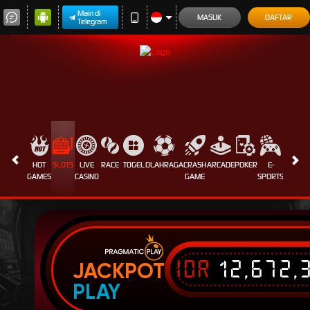
Main di
MASUK
DAFTAR
Telegram
HOT
SLOTS
LIVE
RACE
TOGEL
OLAHRAGA
CRASH
ARCADE
POKER
E-
SABUN
GAMES
CASINO
GAME
SPORTS
AYAM
IDR
12,672,
JACKPOT
PLAY