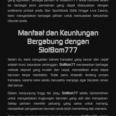
yang signifikan. Sebagai pemain di SlotBom777, anda memiliki akses
ke berbagai jenis permainan yang dapat disesuaikan dengan
preferensi pribadi anda. Dari Sportsbook Odds hingga Live Casino,
kami menyediakan berbagai pilihan untuk memuaskan kebutuhan
hiburan anda.
Manfaat dan Keuntungan
Bergabung dengan
SlotBom777
Selain itu, kami menyadari bahwa transaksi yang lancar dan cepat
adalah kunci kepuasan pelanggan.
SlotBom77
menawarkan berbagai
metode deposit yang mudah dan cepat, memastikan anda dapat
bermain tanpa hambatan. Tidak perlu khawatir tentang proses
transaksi, karena kami selalu berusaha menjaga agar berjalan aman
dan lancar.
Dalam menjunjung tinggi fair play,
SlotBom77
selalu berkomitmen
untuk menyediakan lingkungan bermain yang adil dan transparan.
Setiap pemain memiliki peluang yang sama untuk menang,
menjadikan pengalaman bermain anda lebih menantang dan menarik.