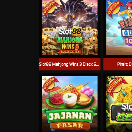
Slot88 Mahjong Wins 3 Black Scatter
Pirate 