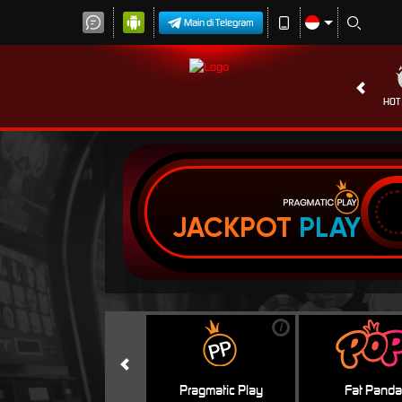
Main di Telegram
HOT
JACKPOT
PLAY
i
Pragmatic Play
Fat Pand