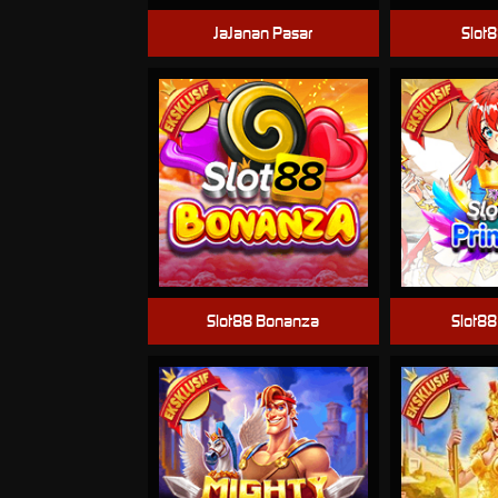
JaJanan Pasar
Slot
Slot88 Bonanza
Slot88