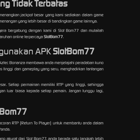
ng Tidak Terbatas
emenangkan jackpot besar yang kami sediakan dalam game
enangan yang lebih besar di bandingkan game lainnya.
egera bergabung dengan kami di Slot Bom77 dan mulailah
taruhan online terpercaya
SlotBom77
.
ggunakan APK
SlotBom77
77. Aztec Bonanza membawa anda menjelajahi peradaban kuno
tas tinggi dan gameplay yang seru, menghadirkan tantangan
. Setiap permainan memiliki RTP yang tinggi, sehingga
 luar biasa kepada setiap pemain. Jangan tunggu lagi,
t Bom77
coran RTP (Return To Player) untuk membantu anda dalam
Panda.
g akurat dari Slot Bom77, anda berada satu langkah lebih