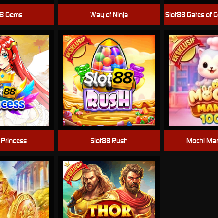
88 Gems
Way of Ninja
Slot88 Gates of 
 Princess
Slot88 Rush
Mochi Ma