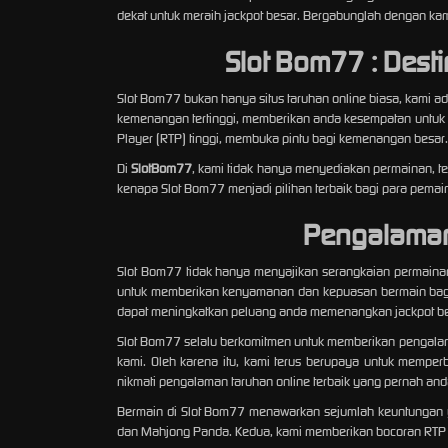
dekat untuk meraih jackpot besar. Bergabunglah dengan ka
Slot Bom77 : Des
Slot Bom77 bukan hanya situs taruhan online biasa, kami
kemenangan tertinggi, memberikan anda kesempatan untuk p
Player (RTP) tinggi, membuka pintu bagi kemenangan besar.
Di
SlotBom77
, kami tidak hanya menyediakan permainan, 
kenapa Slot Bom77 menjadi pilihan terbaik bagi para pema
Pengalaman
Slot Bom77 tidak hanya menyajikan serangkaian permainan s
untuk memberikan kenyamanan dan kepuasan bermain bagi p
dapat meningkatkan peluang anda memenangkan jackpot be
Slot Bom77 selalu berkomitmen untuk memberikan pengala
kami. Oleh karena itu, kami terus berupaya untuk mempe
nikmati pengalaman taruhan online terbaik yang pernah and
Bermain di Slot Bom77 menawarkan sejumlah keuntungan yan
dan Mahjong Panda. Kedua, kami memberikan bocoran RTP