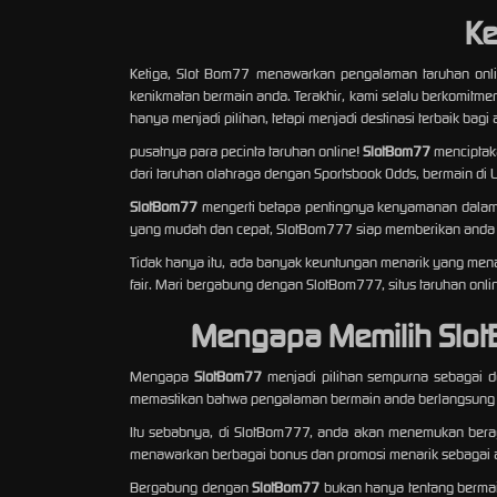
Ke
Ketiga, Slot Bom77 menawarkan pengalaman taruhan onli
kenikmatan bermain anda. Terakhir, kami selalu berkomit
hanya menjadi pilihan, tetapi menjadi destinasi terbaik ba
pusatnya para pecinta taruhan online!
SlotBom77
menciptak
dari taruhan olahraga dengan Sportsbook Odds, bermain di 
SlotBom77
mengerti betapa pentingnya kenyamanan dalam 
yang mudah dan cepat, SlotBom777 siap memberikan anda p
Tidak hanya itu, ada banyak keuntungan menarik yang menan
fair. Mari bergabung dengan SlotBom777, situs taruhan on
Mengapa Memilih Slot
Mengapa
SlotBom77
menjadi pilihan sempurna sebagai d
memastikan bahwa pengalaman bermain anda berlangsung d
Itu sebabnya, di SlotBom777, anda akan menemukan berag
menawarkan berbagai bonus dan promosi menarik sebagai apr
Bergabung dengan
SlotBom77
bukan hanya tentang bermai