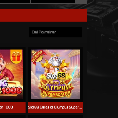
IDR
1,482,300.00
Mahjong Wins 2
gajahm****8
IDR
1,220,500.00
Starlight Princess
plecet****p
IDR
1,208,000.00
Mahjong Wins 2
buy****7
IDR
959,300.00
Mahjong Wins 2
buy****7
IDR
820,480.00
Mahjong Wins 2
plecet****p
IDR
738,600.00
Mahjong Wins 2
or 1000
Slot88 Gates of Olympus Super Scatter
plecet****p
IDR
723,800.00