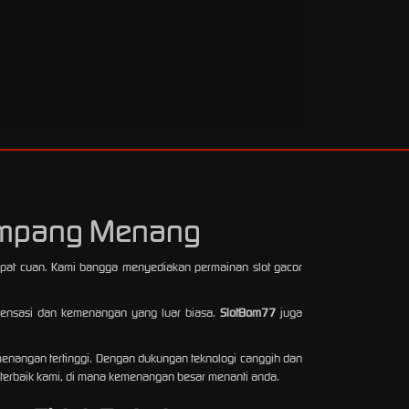
Gampang Menang
pat cuan.
Kami bangga menyediakan permainan slot gacor
sensasi dan kemenangan yang luar biasa.
SlotBom77
juga
menangan tertinggi. Dengan dukungan teknologi canggih dan
 terbaik kami, di mana kemenangan besar menanti anda.