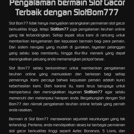
Pengalaman bermain Slot Gacor
Terbaik dengan SlotBom777
Slot Bom77 tidak hanya menyajikan serangkaian permainan slot gacor
berkualitas tinggi, tetapi
SlotBom77
juga pengalaman taruhan online
yang tak terbandingkan. Setiap aspek situs kami di rancang untuk
memberikan kenyamanan dan kepuasan bermain bagi para pemain.
Dari sistem navigasi yang mudah di gunakan, layanan pelanggan
yang selalu siap membantu, hingga fitur-fitur menarik yang dapat
meningkatkan peluang anda memenangkan jackpot besar.
Slot Bom77 selalu berkomitmen untuk memberikan pengalaman
taruhan online yang memuaskan dan berkesan bagi setiap
pemainnya. Kami percaya bahwa kepuasan pemain adalah kunci
keberhasilan kami. Oleh karena itu, kami terus berupaya untuk
memperbarui dan meningkatkan layanan
SlotBom77
agar selalu
memenuhi dan melampaui harapan anda. Bergabunglah dengan Slot
Bom77 dan nikmati pengalaman taruhan online terbaik yang pernah
anda rasakan.
Bermain di Slot Bom77 menawarkan sejumlah keuntungan yang tak
tertandingi. Pertama, anda mendapatkan akses ke berbagai permainan
slot gacor berkualitas tinggi seperti Aztec Bonanza, 5 Lions, dan