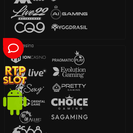
Live Casino