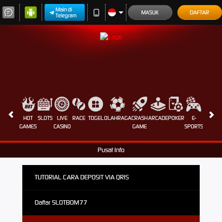
Main di
MASUK
DAFTAR
Telegram
HOT
SLOTS
LIVE
RACE
TOGEL
OLAHRAGA
CRASH
ARCADE
POKER
E-
SABUN
GAMES
CASINO
GAME
SPORTS
AYAM
Pusat Info
TUTORIAL CARA DEPOSIT VIA QRIS
Daftar SLOTBOM77