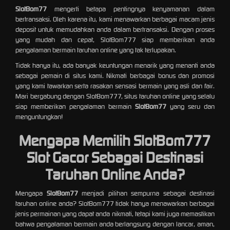
SlotBom77
mengerti betapa pentingnya kenyamanan dalam
bertransaksi. Oleh karena itu, kami menawarkan berbagai macam jenis
deposit untuk memudahkan anda dalam bertransaksi. Dengan proses
yang mudah dan cepat, SlotBom777 siap memberikan anda
pengalaman bermain taruhan online yang tak terlupakan.
Tidak hanya itu, ada banyak keuntungan menarik yang menanti anda
sebagai pemain di situs kami. Nikmati berbagai bonus dan promosi
yang kami tawarkan serta rasakan sensasi bermain yang asli dan fair.
Mari bergabung dengan SlotBom777, situs taruhan online yang selalu
siap memberikan pengalaman bermain
SlotBom77
yang seru dan
menguntungkan!
Mengapa Memilih SlotBom777
Slot Gacor Sebagai Destinasi
Taruhan Online Anda?
Mengapa
SlotBom77
menjadi pilihan sempurna sebagai destinasi
taruhan online anda? SlotBom777 tidak hanya menawarkan berbagai
jenis permainan yang dapat anda nikmati, tetapi kami juga memastikan
bahwa pengalaman bermain anda berlangsung dengan lancar, aman,