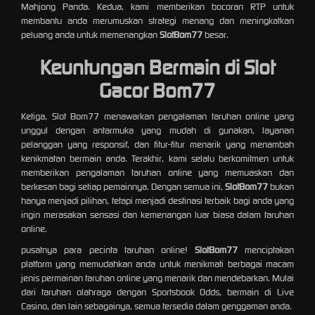
Mahjong Panda. Kedua, kami memberikan bocoran RTP untuk
membantu anda merumuskan strategi menang dan meningkatkan
peluang anda untuk memenangkan
SlotBom77
besar.
Keuntungan Bermain di Slot
Gacor Bom77
Ketiga, Slot Bom77 menawarkan pengalaman taruhan online yang
unggul dengan antarmuka yang mudah di gunakan, layanan
pelanggan yang responsif, dan fitur-fitur menarik yang menambah
kenikmatan bermain anda. Terakhir, kami selalu berkomitmen untuk
memberikan pengalaman taruhan online yang memuaskan dan
berkesan bagi setiap pemainnya. Dengan semua ini,
SlotBom77
bukan
hanya menjadi pilihan, tetapi menjadi destinasi terbaik bagi anda yang
ingin merasakan sensasi dan kemenangan luar biasa dalam taruhan
online.
pusatnya para pecinta taruhan online!
SlotBom77
menciptakan
platform yang memudahkan anda untuk menikmati berbagai macam
jenis permainan taruhan online yang menarik dan mendebarkan. Mulai
dari taruhan olahraga dengan Sportsbook Odds, bermain di Live
Casino, dan lain sebagainya, semua tersedia dalam genggaman anda.