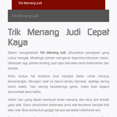
Trik Menang Judi
Trik Menang Judi
Trik Menang Judi Cepat
Kaya
Dalam mengalahkan
Trik Menang Judi
, dibutuhkan persiapan yang
cukup banyak. Misalnya paham mengenai algoritma keluaran mesin.
Ditambah lagi paham tentang apa saja kekuatan serta kelemahan dari
bandar.
Tentu kedua hal tersebut bisa menjadi faktor untuk meraup
kemenangan. Mungkin saat ini belum terlalu berhasil, apalagi sering
butuh waktu. Tapi seiring berjalannya game, maka bisa segera
bermanfaat demi bettor.
Sektor lain yang dapat membuat Anda menang dari situs slot terbaik
yaitu alat. Disini dibutuhkan beberapa jenis alat terutama bersifat fisik
atau real. Bisa berbentuk gadget sampai peralatan elektronik lain.