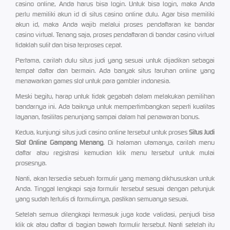
casino online, Anda harus bisa login. Untuk bisa login, maka Anda
perlu memiliki akun id di situs casino online dulu.
Agar bisa memiliki
akun id, maka Anda wajib melalui proses pendaftaran ke bandar
casino virtual. Tenang saja, proses pendaftaran di bandar casino virtual
tidaklah sulit dan bisa terproses cepat.
Pertama, carilah dulu situs judi yang sesuai untuk dijadikan sebagai
tempat daftar dan bermain. Ada banyak situs taruhan online yang
menawarkan games slot untuk para gambler indonesia.
Meski begitu, harap untuk tidak gegabah dalam melakukan pemilihan
bandarnya ini. Ada baiknya untuk mempertimbangkan seperti kualitas
layanan, fasilitas penunjang sampai dalam hal penawaran bonus.
Kedua, kunjungi situs judi casino online tersebut untuk proses
Situs Judi
Slot Online Gampang Menang
. Di halaman utamanya, carilah menu
daftar atau registrasi kemudian klik menu tersebut untuk mulai
prosesnya.
Nanti, akan tersedia sebuah formulir yang memang dikhususkan untuk
Anda. Tinggal lengkapi saja formulir tersebut sesuai dengan petunjuk
yang sudah tertulis di formulirnya, pastikan semuanya sesuai.
Setelah semua dilengkapi termasuk juga kode validasi, penjudi bisa
klik ok atau daftar di bagian bawah formulir tersebut. Nanti setelah itu