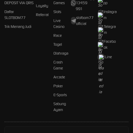
DEPOSIT VIA QRIS
Games
13459
pp
Loyalty
991
Daftar
Slots
Instagra
Referral
SLOTBOM77
slotbom77
m
Live
official
Trik Menang Judi
Casino
Telegra
m
Race
Facebo
Togel
ok
Olahraga
Line
Crash
Game
Arcade
Poker
E-Sports
Sabung
Ayam