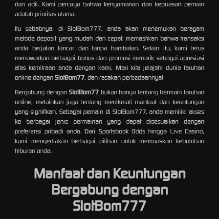
dan adil. Kami percaya bahwa kenyamanan dan kepuasan pemain
adalah prioritas utama.
Itu sebabnya, di SlotBom777, anda akan menemukan beragam
metode deposit yang mudah dan cepat, memastikan bahwa transaksi
anda berjalan lancar dan tanpa hambatan. Selain itu, kami terus
menawarkan berbagai bonus dan promosi menarik sebagai apresiasi
atas kemitraan anda dengan kami. Mari kita jelajahi dunia taruhan
online dengan
SlotBom77
, dan rasakan perbedaannya!
Bergabung dengan
SlotBom77
bukan hanya tentang bermain taruhan
online, melainkan juga tentang menikmati manfaat dan keuntungan
yang signifikan. Sebagai pemain di SlotBom777, anda memiliki akses
ke berbagai jenis permainan yang dapat disesuaikan dengan
preferensi pribadi anda. Dari Sportsbook Odds hingga Live Casino,
kami menyediakan berbagai pilihan untuk memuaskan kebutuhan
hiburan anda.
Manfaat dan Keuntungan
Bergabung dengan
SlotBom777